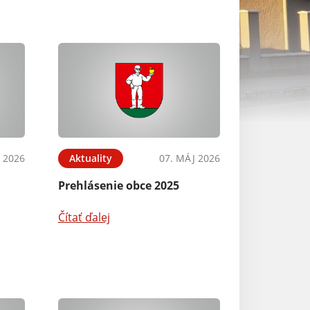
L 2026
Aktuality
07. MÁJ 2026
Aktuality
Prehlásenie obce 2025
Ročný výkaz o
odpade z obce r
Čítať ďalej
Čítať ďalej