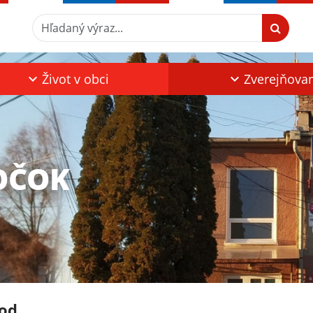
Hľadaný výraz...
Život v obci
Zverejňova
OČOK
od