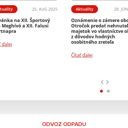
tuality
25. AUG 2025
Aktuality
28. JÚ
vánka na XII. Športový
Oznámenie o zámere ob
 Meghívó a XII. Falusi
Otročok predať nehnute
rtnapra
majetok vo vlastníctve o
z dôvodov hodných
osobitného zreteľa
ť ďalej
Čítať ďalej
ODVOZ ODPADU