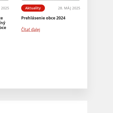
N 2025
Aktuality
28. MÁJ 2025
Verejná vyhlášk
ce
Prehlásenie obce 2024
Čítať ďalej
ľný
bce
Čítať ďalej