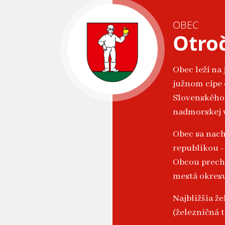
OBEC
Otro
Obec leží na
južnom cípe 
Slovenského 
nadmorskej 
Obec sa nach
republikou -
Obcou prechá
mestá okresu
Najbližšia ž
(železničná t