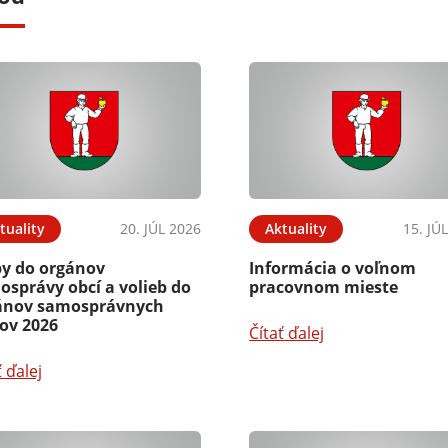
tuality
20. JÚL 2026
Aktuality
15. JÚ
by do orgánov
Informácia o voľnom
osprávy obcí a volieb do
pracovnom mieste
ánov samosprávnych
jov 2026
Čítať ďalej
ť ďalej