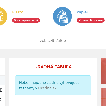
Plasty
Papier
nenaplánované
nenaplánované
zobraziť ďalšie
ÚRADNÁ TABUĽA
Neboli nájdené žiadne vyhovujúce
záznamy v
Úradne.sk.
E
2