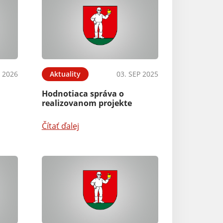
Aktuality
 2026
Aktuality
03. SEP 2025
Záverečný účet 
Hodnotiaca správa o
realizovanom projekte
Čítať ďalej
Čítať ďalej
Aktuality