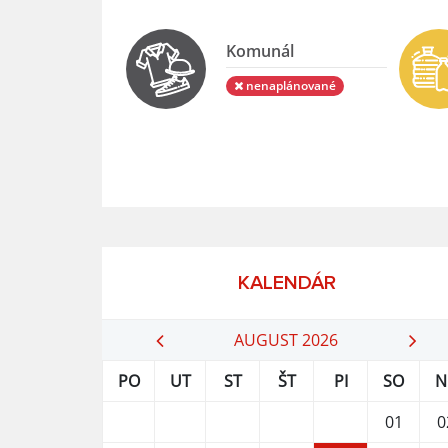
Komunál
nenaplánované
KALENDÁR
AUGUST 2026
PO
UT
ST
ŠT
PI
SO
N
01
0