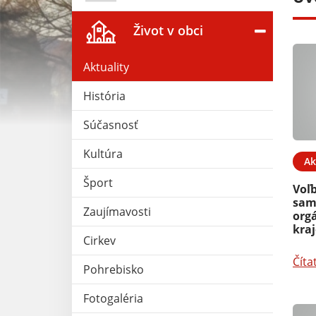
Život v obci
Aktuality
História
Súčasnosť
Kultúra
21. MÁJ 2025
Aktuality
07. APR 2025
Ak
Šport
láška-pozvánka
Výzvy na registráciu chovu v
Voľ
Centrálnom registri
sam
Zaujímavosti
hospodárskych zvierat
org
kra
Cirkev
Čítať ďalej
Číta
Pohrebisko
Fotogaléria