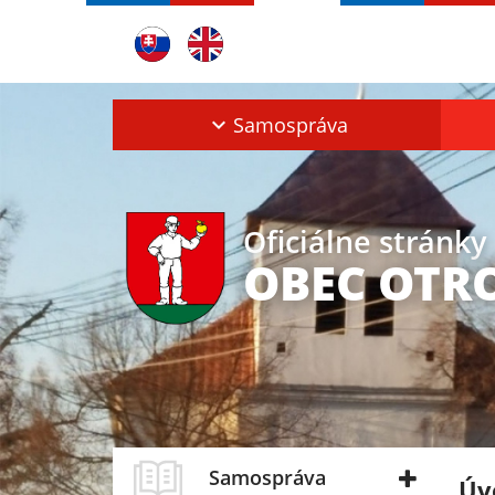
Samospráva
Oficiálne stránky
OBEC OTR
Samospráva
Úv