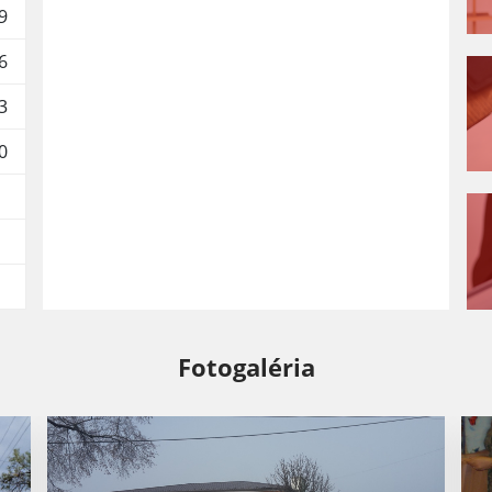
9
6
3
0
Fotogaléria