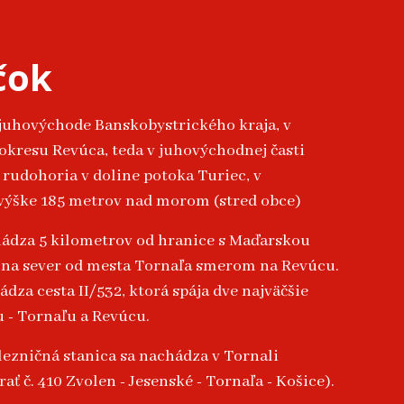
čok
 juhovýchode Banskobystrického kraja, v
okresu Revúca, teda v juhovýchodnej časti
rudohoria v doline potoka Turiec, v
výške 185 metrov nad morom (stred obce)
ádza 5 kilometrov od hranice s Maďarskou
 na sever od mesta Tornaľa smerom na Revúcu.
dza cesta II/532, ktorá spája dve najväčšie
 - Tornaľu a Revúcu.
elezničná stanica sa nachádza v Tornali
rať č. 410 Zvolen - Jesenské - Tornaľa - Košice).