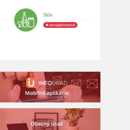
Sklo
nenaplánované
Mobilná aplikácia
Obecný úrad