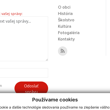
O obci
t vašej správy:
História
Školstvo
Kultúra
Fotogaléria
Kontakty
Odoslať
ím
správu
Používame cookies
okie a ďalšie technológie sledovania používame na zlepšenie vášho