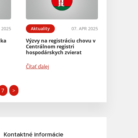
 2025
Aktuality
07. APR 2025
nka
Výzvy na registráciu chovu v
Centrálnom registri
hospodárskych zvierat
Čítať ďalej
7
>
Kontaktné informácie