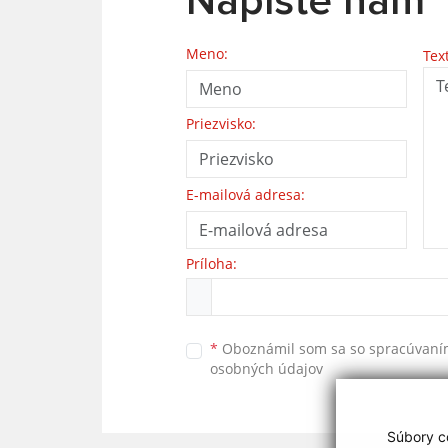
Napíšte nám
Meno:
Tex
Priezvisko:
E-mailová adresa:
Príloha:
*
Oboznámil som sa so
spracúvan
osobných údajov
Súbory co