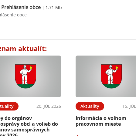
Prehlásenie obce
| 1.71 Mb
hlásenie obce
znam aktualít:
tuality
20. JÚL 2026
Aktuality
15. JÚ
by do orgánov
Informácia o voľnom
osprávy obcí a volieb do
pracovnom mieste
ánov samosprávnych
jov 2026