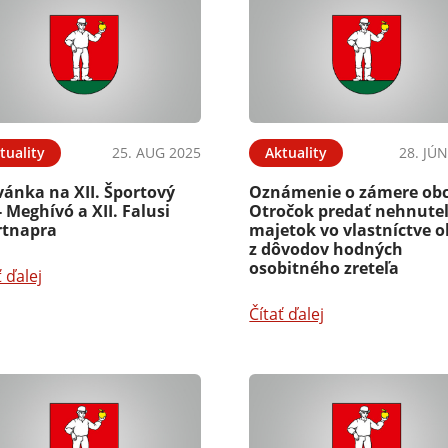
tuality
25. AUG 2025
Aktuality
28. JÚ
vánka na XII. Športový
Oznámenie o zámere ob
 Meghívó a XII. Falusi
Otročok predať nehnute
rtnapra
majetok vo vlastníctve o
z dôvodov hodných
osobitného zreteľa
ť ďalej
Čítať ďalej