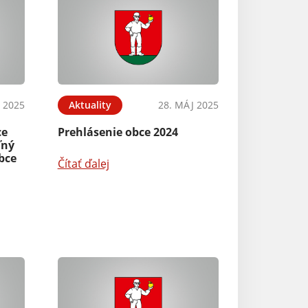
N 2025
Aktuality
28. MÁJ 2025
ce
Prehlásenie obce 2024
ľný
bce
Čítať ďalej