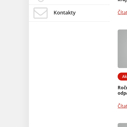
Kontakty
Číta
Ak
Roč
odp
Číta