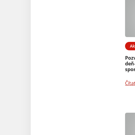
Ak
Poz
deň-
spo
Číta