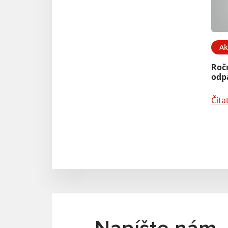
Ak
Roč
odp
Číta