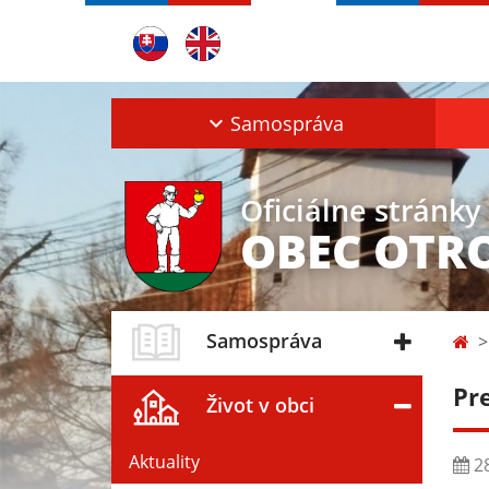
Samospráva
Oficiálne stránky
OBEC OTR
Samospráva
Pr
Život v obci
Aktuality
28