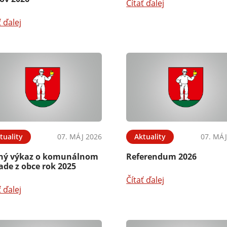
Čítať ďalej
ť ďalej
tuality
07. MÁJ 2026
Aktuality
07. MÁJ
ný výkaz o komunálnom
Referendum 2026
ade z obce rok 2025
Čítať ďalej
ť ďalej