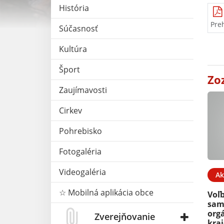
História
Pre
Súčasnosť
Kultúra
Šport
Zo
Zaujímavosti
Cirkev
Pohrebisko
Fotogaléria
Videogaléria
Ak
☆ Mobilná aplikácia obce
Voľ
sam
org
Zverejňovanie
kra