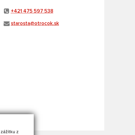
+421 475 597 538
starosta@otrocok.sk
 zážitku z