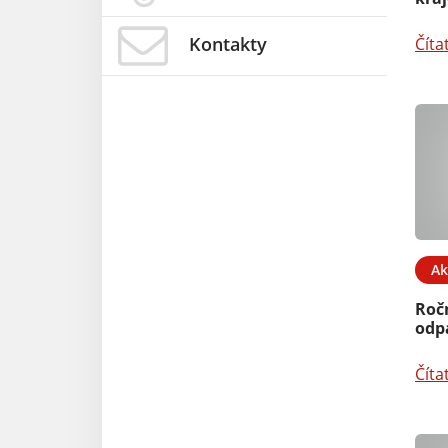
Kontakty
Číta
Ak
Roč
odp
Číta