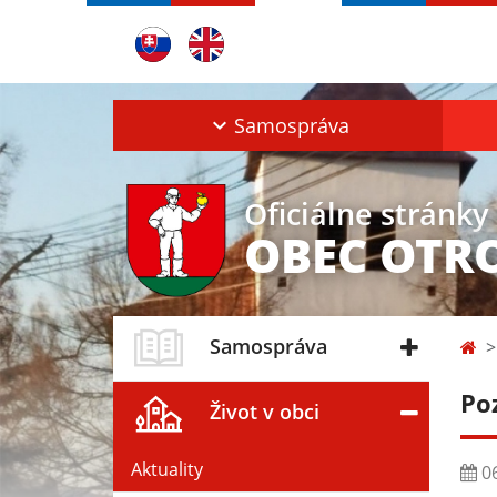
Samospráva
Oficiálne stránky
OBEC OTR
Samospráva
Po
Život v obci
Aktuality
06