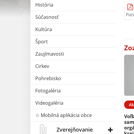
História
Poz
Súčasnosť
Kultúra
Šport
Zo
Zaujímavosti
Cirkev
Pohrebisko
Fotogaléria
Videogaléria
Ak
☆ Mobilná aplikácia obce
Voľ
sam
org
Zverejňovanie
kra