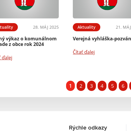
tuality
28. MÁJ 2025
Aktuality
21. MÁJ
ný výkaz o komunálnom
Verejná vyhláška-pozvá
ade z obce rok 2024
Čítať ďalej
ť ďalej
1
2
3
4
5
6
Rýchle odkazy