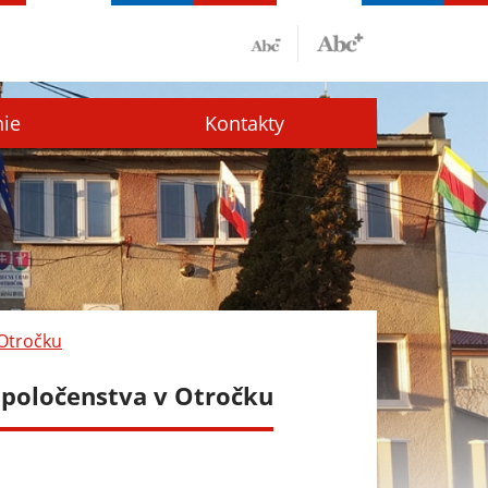
nie
Kontakty
Otročku
poločenstva v Otročku