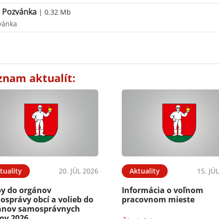
Pozvánka
| 0.32 Mb
vánka
znam aktualít:
tuality
20. JÚL 2026
Aktuality
15. JÚ
by do orgánov
Informácia o voľnom
osprávy obcí a volieb do
pracovnom mieste
ánov samosprávnych
jov 2026