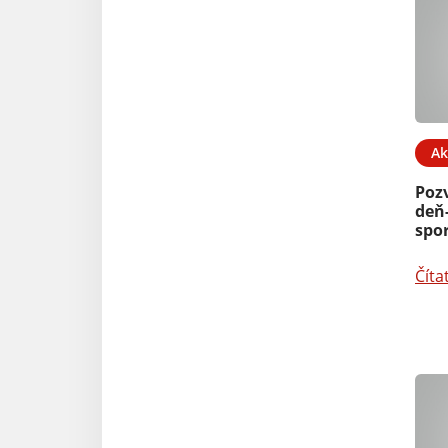
Ak
Poz
deň-
spo
Číta