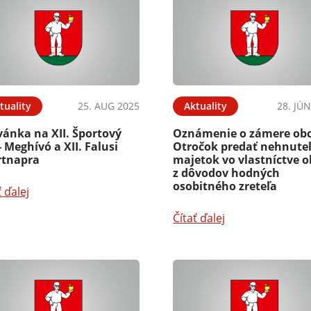
tuality
25. AUG 2025
Aktuality
28. JÚ
vánka na XII. Športový
Oznámenie o zámere ob
 Meghívó a XII. Falusi
Otročok predať nehnute
rtnapra
majetok vo vlastníctve o
z dôvodov hodných
osobitného zreteľa
ť ďalej
Čítať ďalej