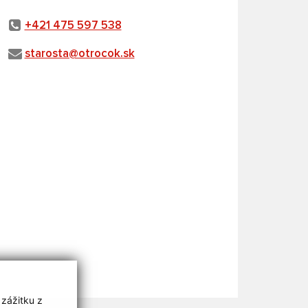
+421 475 597 538
starosta@otrocok.sk
 zážitku z