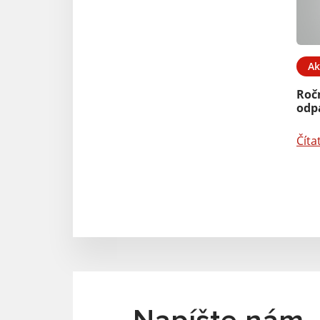
Ak
Roč
odp
Číta