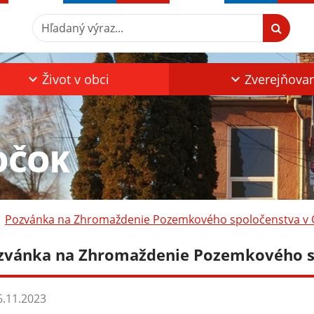
Hľadaný výraz...
Život v obci
Zverejňova
OČOK
Pozvánka na Zhromaždenie Pozemkového spoločenstva v 
zvánka na Zhromaždenie Pozemkového s
.11.2023