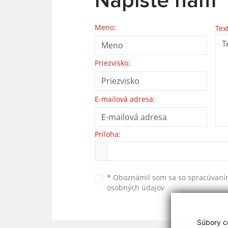
Napíšte nám
Meno:
Tex
Priezvisko:
E-mailová adresa:
Príloha:
*
Oboznámil som sa so
spracúvan
osobných údajov
Súbory co