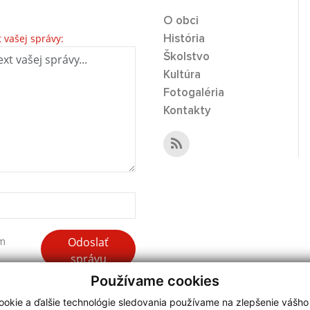
O obci
t vašej správy:
História
Školstvo
Kultúra
Fotogaléria
Kontakty
Odoslať
ím
správu
Používame cookies
okie a ďalšie technológie sledovania používame na zlepšenie vášho