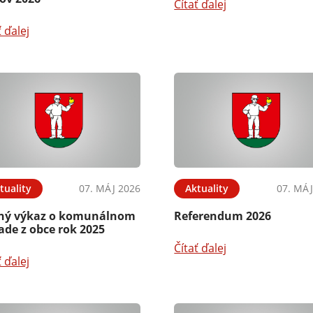
Čítať ďalej
ť ďalej
tuality
07. MÁJ 2026
Aktuality
07. MÁJ
ný výkaz o komunálnom
Referendum 2026
ade z obce rok 2025
Čítať ďalej
ť ďalej