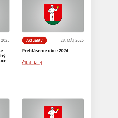
N 2025
Aktuality
28. MÁJ 2025
ce
Prehlásenie obce 2024
ľný
bce
Čítať ďalej