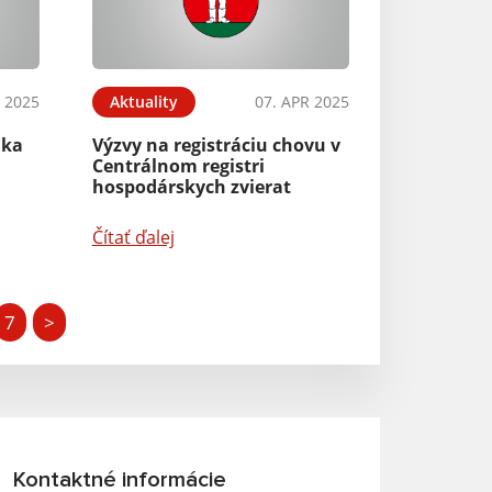
 2025
Aktuality
07. APR 2025
nka
Výzvy na registráciu chovu v
Centrálnom registri
hospodárskych zvierat
Čítať ďalej
7
>
Kontaktné informácie