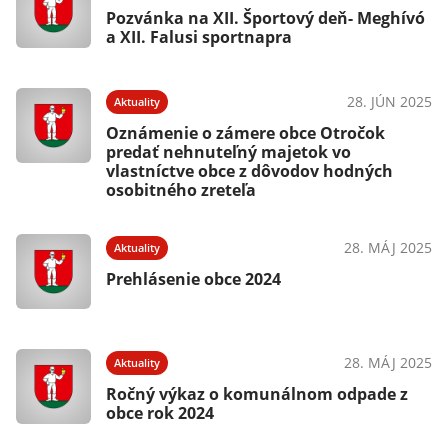
Pozvánka na XII. Športový deň- Meghívó
a XII. Falusi sportnapra
28. JÚN 2025
Aktuality
Oznámenie o zámere obce Otročok
predať nehnuteľný majetok vo
vlastníctve obce z dôvodov hodných
osobitného zreteľa
28. MÁJ 2025
Aktuality
Prehlásenie obce 2024
28. MÁJ 2025
Aktuality
Ročný výkaz o komunálnom odpade z
obce rok 2024