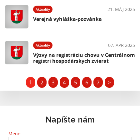
21. MÁJ 2025
Aktuality
Verejná vyhláška-pozvánka
07. APR 2025
Aktuality
Výzvy na registráciu chovu v Centrálnom
registri hospodárskych zvierat
1
2
3
4
5
6
7
>
Napíšte nám
Meno: