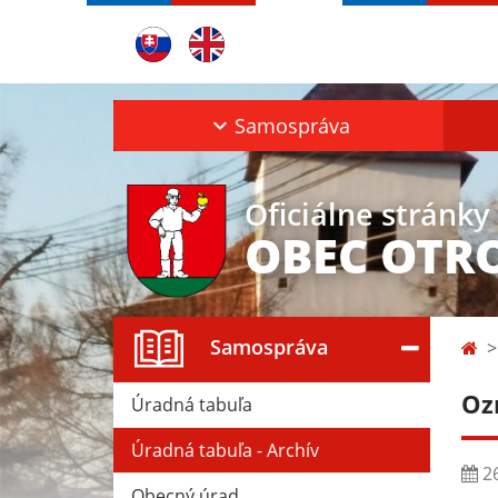
Samospráva
Oficiálne stránky
OBEC OTR
Samospráva
Oz
Úradná tabuľa
Úradná tabuľa - Archív
26
Obecný úrad