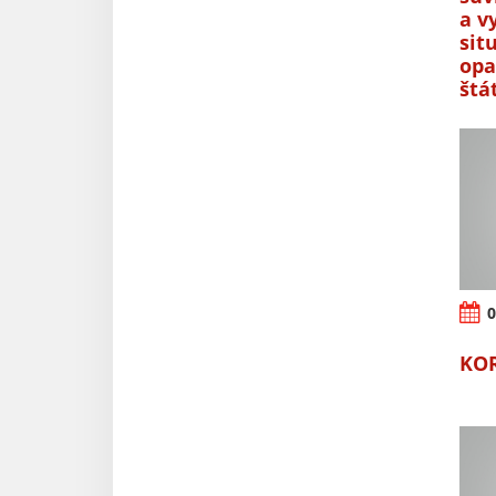
a v
sit
opa
štá
0
KO