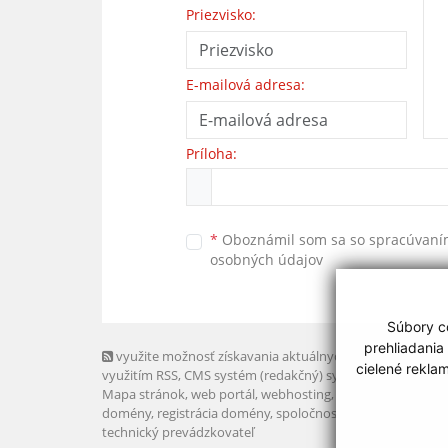
Priezvisko:
E-mailová adresa:
Príloha:
*
Oboznámil som sa so
spracúvan
osobných údajov
Súbory co
prehliadania
využite možnosť získavania aktuálnych informácií s
cielené rekla
využitím RSS
, CMS systém (redakčný) systém ECHELON 2,
Mapa stránok
,
web portál
,
webhosting
,
webex.digital, s.r.o
domény
,
registrácia domény
,
spoločnosť webex.digital, s.r.
technický prevádzkovateľ