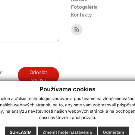
Fotogaléria
Kontakty
Odoslať
ím
správu
Používame cookies
okie a ďalšie technológie sledovania používame na zlepšenie vášho
 našich webových stránok, na to, aby sme vám zobrazovali prispôs
my, na analýzu návštevnosti našich webových stránok a na pochopeni
webdesign
|
naši návštevníci prichádzajú.
.
,
o.
,
SÚHLASÍM
Zmeniť moje nastavenia
Odmietam