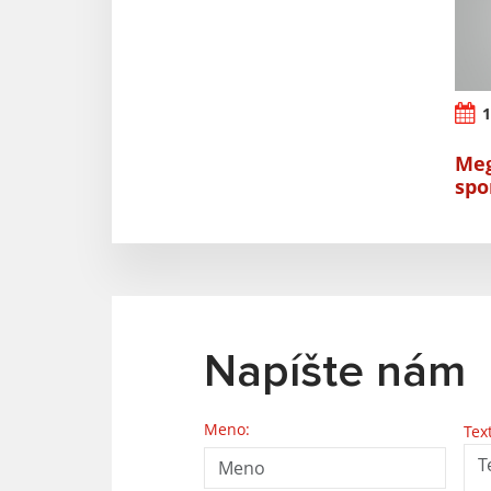
1
Meg
spo
Napíšte nám
Meno:
Tex