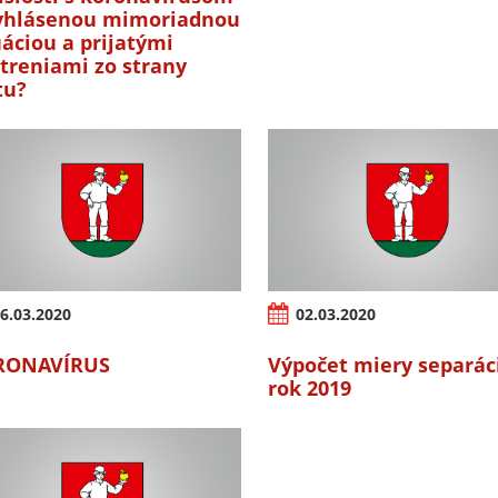
yhlásenou mimoriadnou
uáciou a prijatými
treniami zo strany
tu?
6.03.2020
02.03.2020
RONAVÍRUS
Výpočet miery separác
rok 2019