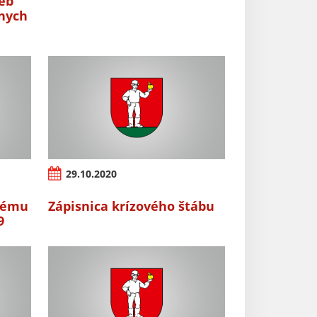
ieb
nych
29.10.2020
šnému
Zápisnica krízového štábu
9