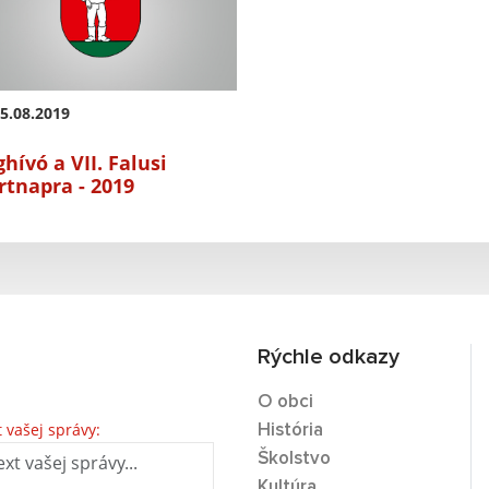
5.08.2019
hívó a VII. Falusi
rtnapra - 2019
Rýchle odkazy
O obci
t vašej správy:
História
Školstvo
Kultúra