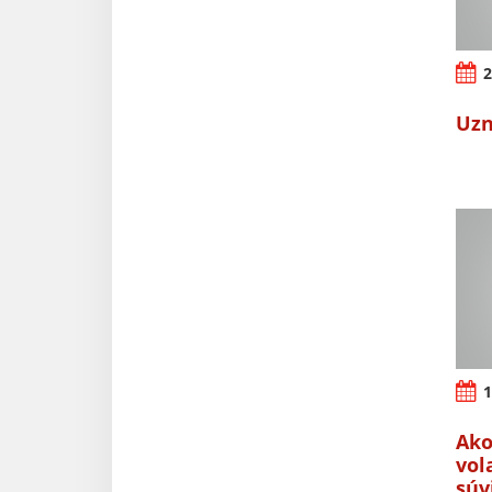
2
Uzn
1
Ako
vol
súv