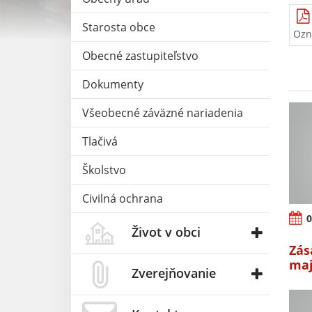
Starosta obce
Ozn
Obecné zastupiteľstvo
Dokumenty
Všeobecné záväzné nariadenia
Tlačivá
Školstvo
Civilná ochrana
0
Život v obci
Zás
maj
Zverejňovanie