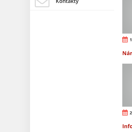
Kontakty
1
Nár
2
Inf