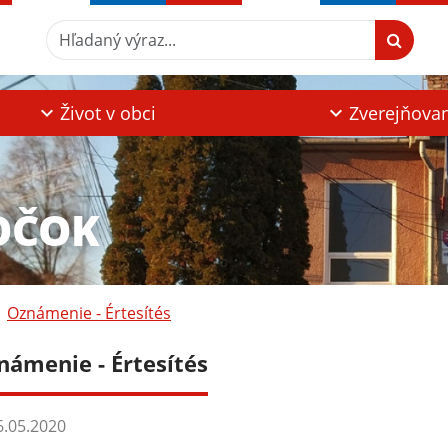
Hľadaný výraz...
Život v obci
Zverejňova
OČOK
Oznámenie - Értesítés
námenie - Értesítés
.05.2020