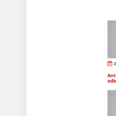
2
Ant
odb