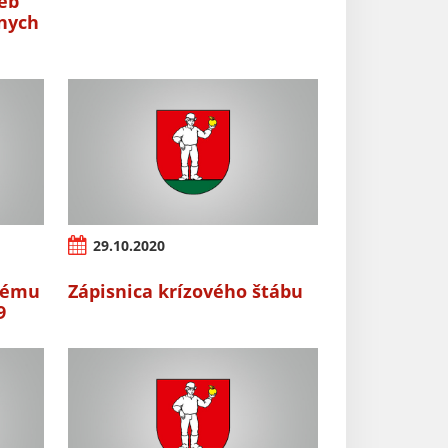
ieb
nych
29.10.2020
šnému
Zápisnica krízového štábu
9