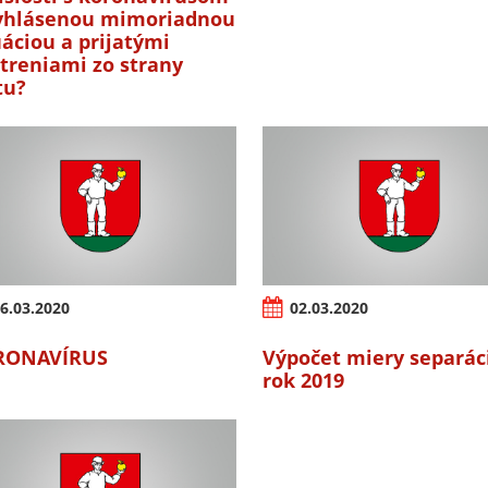
yhlásenou mimoriadnou
uáciou a prijatými
treniami zo strany
tu?
6.03.2020
02.03.2020
RONAVÍRUS
Výpočet miery separác
rok 2019