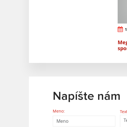
1
Meg
spo
Napíšte nám
Meno:
Tex