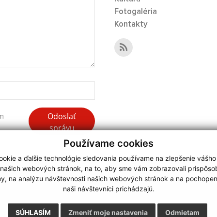
Fotogaléria
Kontakty
Odoslať
ím
správu
Používame cookies
okie a ďalšie technológie sledovania používame na zlepšenie vášho
 našich webových stránok, na to, aby sme vám zobrazovali prispôs
my, na analýzu návštevnosti našich webových stránok a na pochopeni
webdesign
|
naši návštevníci prichádzajú.
.
,
o.
,
SÚHLASÍM
Zmeniť moje nastavenia
Odmietam