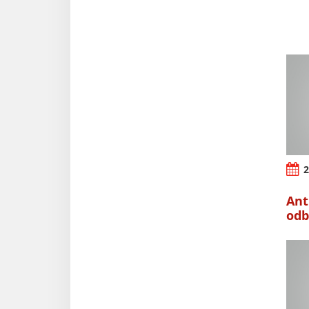
2
Ant
odb