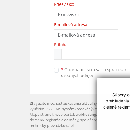
Priezvisko:
E-mailová adresa:
Príloha:
*
Oboznámil som sa so
spracúvan
osobných údajov
Súbory co
prehliadania
využite možnosť získavania aktuálnych informácií s
cielené rekla
využitím RSS
, CMS systém (redakčný) systém ECHELON 2,
Mapa stránok
,
web portál
,
webhosting
,
webex.digital, s.r.o
domény
,
registrácia domény
,
spoločnosť webex.digital, s.r.
technický prevádzkovateľ