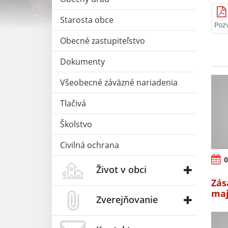
Starosta obce
Poz
Obecné zastupiteľstvo
Dokumenty
Všeobecné záväzné nariadenia
Tlačivá
Školstvo
Civilná ochrana
0
Život v obci
Zás
maj
Zverejňovanie