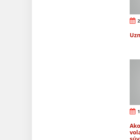
2
Uzn
1
Ako
vol
súv