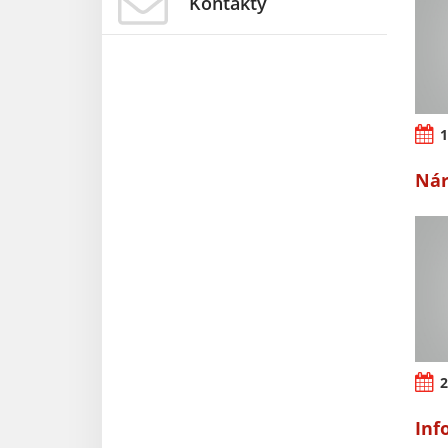
Kontakty
1
Nár
2
Inf