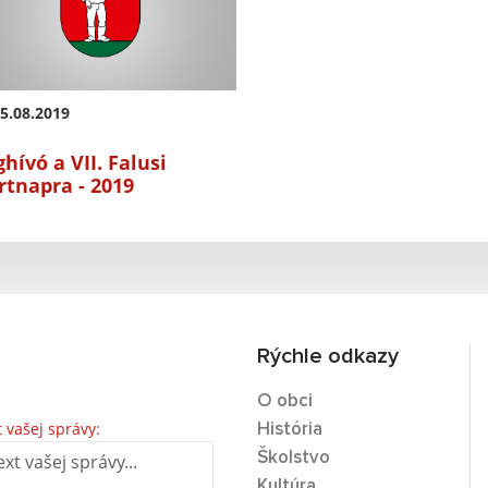
5.08.2019
hívó a VII. Falusi
rtnapra - 2019
Rýchle odkazy
O obci
t vašej správy:
História
Školstvo
Kultúra