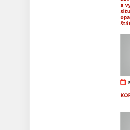
a v
sit
opa
štá
0
KO