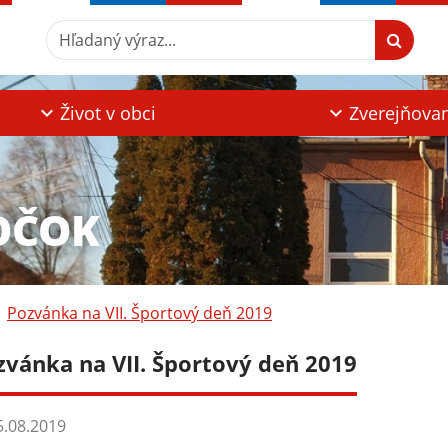
Hľadaný výraz...
Život v obci
Zverejňova
OČOK
Pozvánka na VII. Športový deň 2019
zvánka na VII. Športový deň 2019
.08.2019