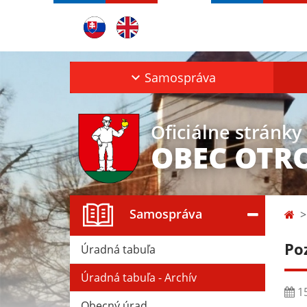
Samospráva
Oficiálne stránky
OBEC OTR
Samospráva
Po
Úradná tabuľa
Úradná tabuľa - Archív
15
Obecný úrad