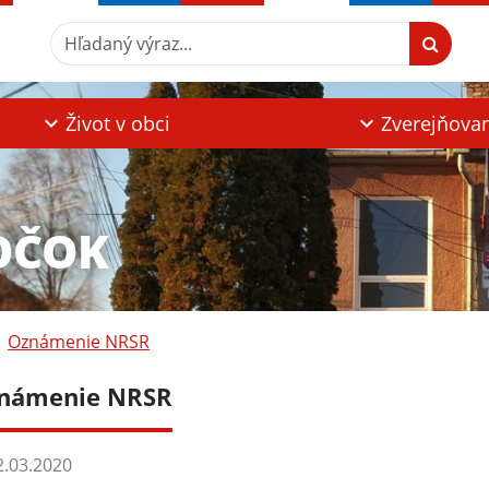
Hľadaný výraz...
Život v obci
Zverejňova
OČOK
Oznámenie NRSR
námenie NRSR
.03.2020