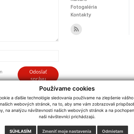
Fotogaléria
Kontakty
Odoslať
ím
správu
Používame cookies
okie a ďalšie technológie sledovania používame na zlepšenie vášho
 našich webových stránok, na to, aby sme vám zobrazovali prispôs
my, na analýzu návštevnosti našich webových stránok a na pochopeni
webdesign
|
naši návštevníci prichádzajú.
.
,
o.
,
SÚHLASÍM
Zmeniť moje nastavenia
Odmietam