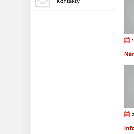
Kontakty
1
Nár
2
Inf