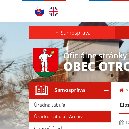
Samospráva
Oficiálne stránky
OBEC OTR
Samospráva
Oz
Úradná tabuľa
Úradná tabuľa - Archív
12
Obecný úrad