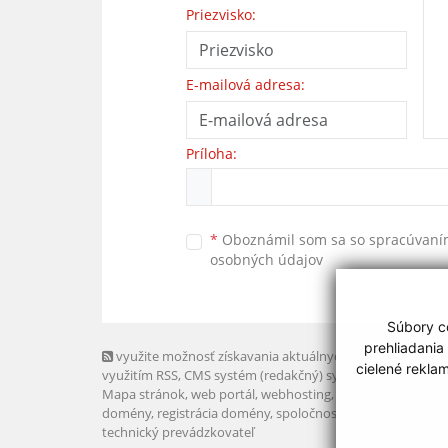
Priezvisko:
E-mailová adresa:
Príloha:
*
Oboznámil som sa so
spracúvan
osobných údajov
Súbory co
prehliadania
využite možnosť získavania aktuálnych informácií s
cielené rekla
využitím RSS
, CMS systém (redakčný) systém ECHELON 2,
Mapa stránok
,
web portál
,
webhosting
,
webex.digital, s.r.o
domény
,
registrácia domény
,
spoločnosť webex.digital, s.r.
technický prevádzkovateľ