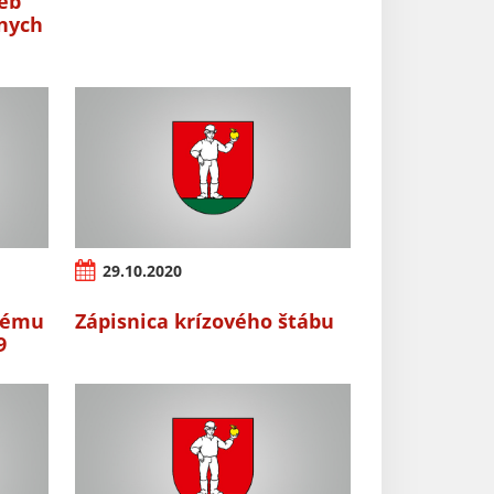
ieb
nych
29.10.2020
šnému
Zápisnica krízového štábu
9