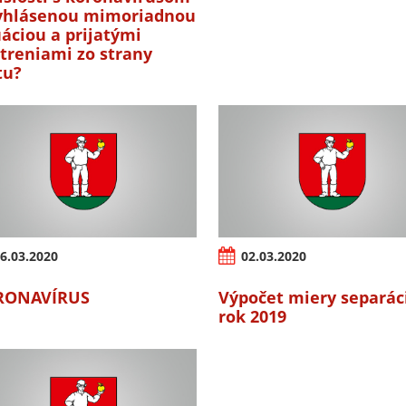
yhlásenou mimoriadnou
uáciou a prijatými
treniami zo strany
tu?
6.03.2020
02.03.2020
RONAVÍRUS
Výpočet miery separác
rok 2019