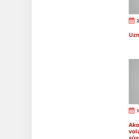
2
Uzn
1
Ako
vol
súv