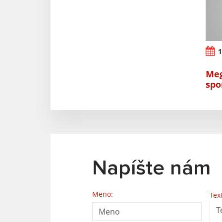
1
Meg
spo
Napíšte nám
Meno:
Tex