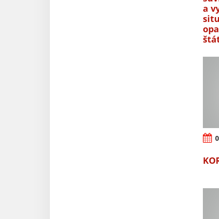
a v
sit
opa
štá
0
KO