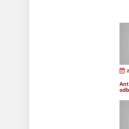
2
Ant
odb