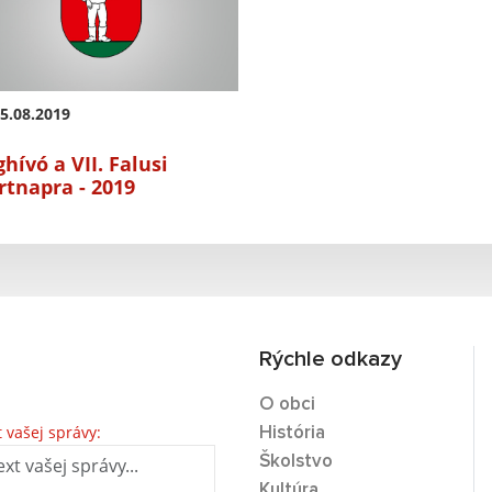
5.08.2019
hívó a VII. Falusi
rtnapra - 2019
Rýchle odkazy
O obci
t vašej správy:
História
Školstvo
Kultúra