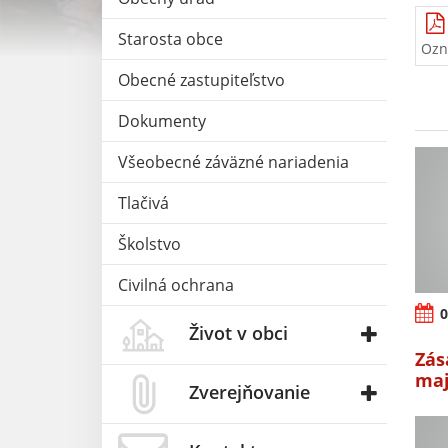
Starosta obce
Ozn
Obecné zastupiteľstvo
Dokumenty
Všeobecné záväzné nariadenia
Tlačivá
Školstvo
Civilná ochrana
0
Život v obci
Zás
maj
Zverejňovanie