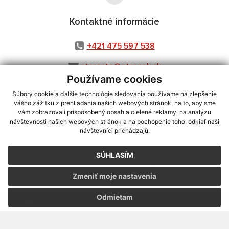
Kontaktné informácie
+421 475 597 538
starosta@otrocok.sk
Používame cookies
Súbory cookie a ďalšie technológie sledovania používame na zlepšenie
vášho zážitku z prehliadania našich webových stránok, na to, aby sme
využite možnosť získavania aktuálnych informácií s využitím RSS
,
vám zobrazovali prispôsobený obsah a cielené reklamy, na analýzu
návštevnosti našich webových stránok a na pochopenie toho, odkiaľ naši
CMS systém (redakčný) systém ECHELON 2,
Mapa stránok
,
web portál
,
návštevníci prichádzajú.
webhosting
,
webex.digital, s.r.o.
,
domény
,
registrácia domény
,
spoločnosť webex.digital, s.r.o.
,
technický prevádzkovateľ
SÚHLASÍM
Posledná aktualizácia:
03.08.2026
Zmeniť moje nastavenia
Vytlačiť stránku
|
Vyhlásenie o prístupnosti
Autorské práva
|
Cookies
Odmietam
webdesign
|