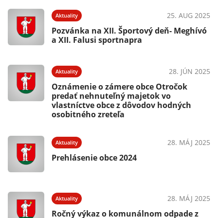
25. AUG 2025
Aktuality
Pozvánka na XII. Športový deň- Meghívó
a XII. Falusi sportnapra
28. JÚN 2025
Aktuality
Oznámenie o zámere obce Otročok
predať nehnuteľný majetok vo
vlastníctve obce z dôvodov hodných
osobitného zreteľa
28. MÁJ 2025
Aktuality
Prehlásenie obce 2024
28. MÁJ 2025
Aktuality
Ročný výkaz o komunálnom odpade z