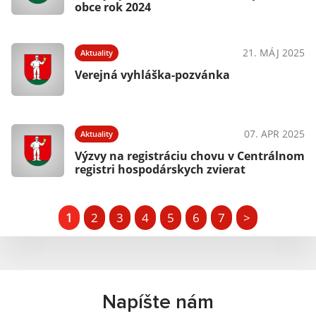
obce rok 2024
21. MÁJ 2025
Aktuality
Verejná vyhláška-pozvánka
07. APR 2025
Aktuality
Výzvy na registráciu chovu v Centrálnom
registri hospodárskych zvierat
1
2
3
4
5
6
7
>
Napíšte nám